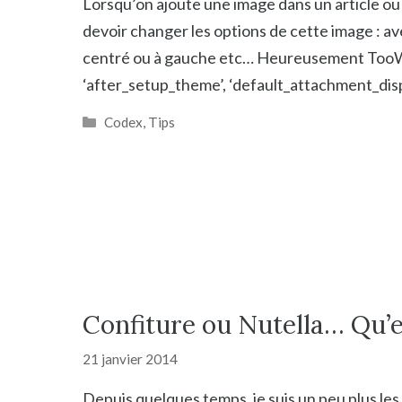
Lorsqu’on ajoute une image dans un article ou
devoir changer les options de cette image : ave
centré ou à gauche etc… Heureusement TooWP
‘after_setup_theme’, ‘default_attachment_displ
Catégories
Codex
,
Tips
Confiture ou Nutella… Qu’e
21 janvier 2014
Depuis quelques temps, je suis un peu plus les