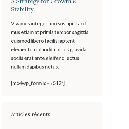
A Strategy for Growth &
Stability
Vivamus integer non suscipit taciti
mus etiam at primis tempor sagittis
euismod libero facilisi aptent
elementum blandit cursus gravida
sociis erat ante eleifend lectus
nullam dapibus netus.
[mc4wp_form id= »512″]
Articles récents