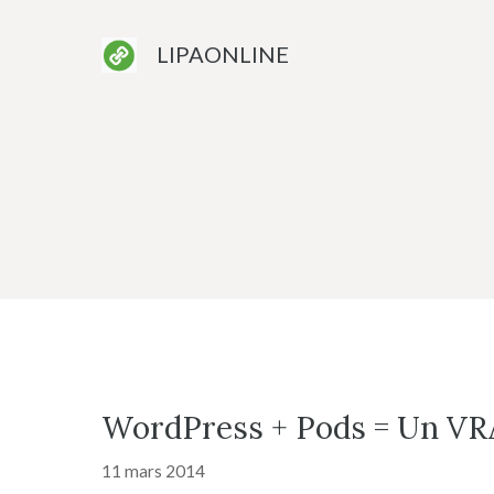
Aller
au
LIPAONLINE
contenu
WordPress + Pods = Un VRAI
11 mars 2014