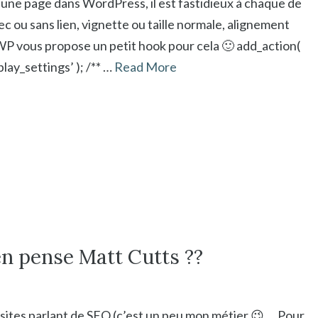
 une page dans WordPress, il est fastidieux à chaque de
c ou sans lien, vignette ou taille normale, alignement
 vous propose un petit hook pour cela 🙂 add_action(
ay_settings’ ); /** …
Read More
n pense Matt Cutts ??
 sites parlant de SEO (c’est un peu mon métier 😉 … Pour