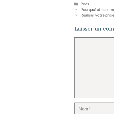
Catégories
Pods
Post
Pourquoi utiliser m
navigation
Réaliser votre pro
Laisser un co
Commentaire
Nom