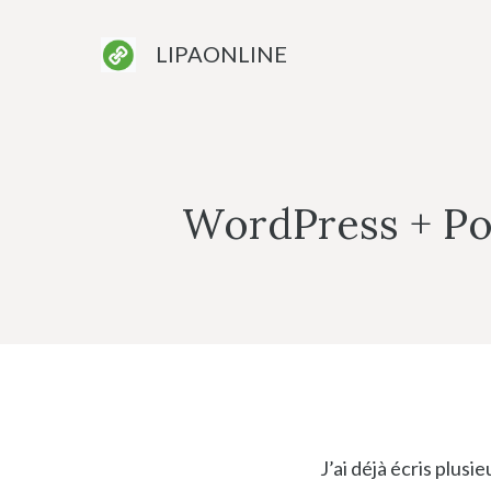
Aller
au
LIPAONLINE
contenu
WordPress + Pod
J’ai déjà écris plusi