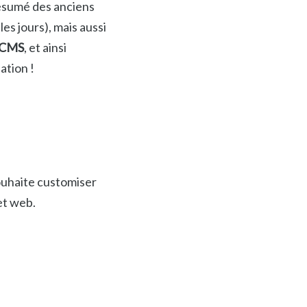
 résumé des anciens
es jours), mais aussi
CMS
, et ainsi
ation !
ouhaite customiser
jet web.