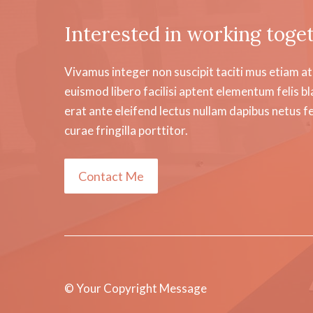
Interested in working toge
Vivamus integer non suscipit taciti mus etiam at
euismod libero facilisi aptent elementum felis bl
erat ante eleifend lectus nullam dapibus netus 
curae fringilla porttitor.
Contact Me
© Your Copyright Message