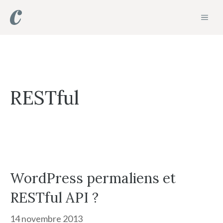
Aller
MEN
au
contenu
RESTful
WordPress permaliens et
RESTful API ?
14 novembre 2013